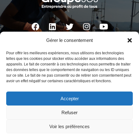
Gérer le consentement
ACTA VISTA
Pour offrir les meilleures expériences, nous utilisons des technologies
Fort d’Entrecasteaux
telles que les cookies pour stocker et/ou accéder aux informations des
appareils. Le fait de consentir à ces technologies nous permettra de traiter
1, bd Charles Livon 13007 Marseille France
des données telles que le comportement de navigation ou les ID uniques
sur ce site. Le fait de ne pas consentir ou de retirer son consentement peut
Phone : +33 (0)4 91 72 79 00
avoir un effet négatif sur certaines caractéristiques et fonctions.
Fax : +33 (0)4 91 72 44 82
Email : contact@actavista.fr
Accepter
Refuser
Legal information
–
Personal data and cookies
Voir les préférences