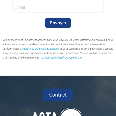
Envoyer
Vos données sont uniquement utilisées pour vous envoyer les lettres d’information relatives à notre
activité. Vous pouvez vous désabonner à tout moment, via le lien intégré au pied de la newsletter.
Conformément à
la charte de protection de données
, vous pouvez à tout moment demander à accéder,
à faire rectifier ou à faire supprimer les informations vous concernant. Si vous souhaitez exercer vos
droits, écrivez à l’adresse suivante :
contact-rgpd.culture@groupe-sos.org
Contact