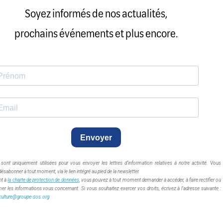
Soyez informés de nos actualités,
prochains événements et plus encore.
Envoyer
ont uniquement utilisées pour vous envoyer les lettres d’information relatives à notre activité. Vous
sabonner à tout moment, via le lien intégré au pied de la newsletter.
t à
la charte de protection de données
, vous pouvez à tout moment demander à accéder, à faire rectifier ou
mer les informations vous concernant. Si vous souhaitez exercer vos droits, écrivez à l’adresse suivante :
culture@groupe-sos.org