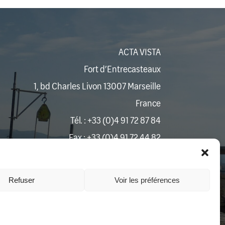
ACTA VISTA
Fort d’Entrecasteaux
1, bd Charles Livon 13007 Marseille
France
Tél. : +33 (0)4
91 72 87 84
Fax : +33 (0)4 91 72 44 82
Email :
contact@actavista.fr
Contact
Refuser
Voir les préférences