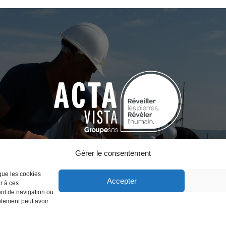
Gérer le consentement
 que les cookies
Accepter
r à ces
ent de navigation ou
entement peut avoir
Mentions légales
–
Données personnelles et cookies