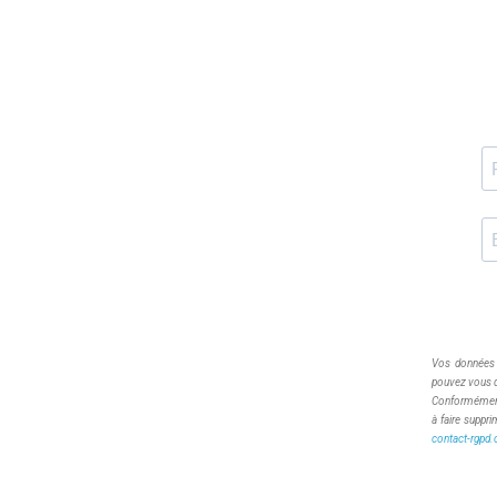
Vos données s
pouvez vous dé
Conformémen
à faire suppri
contact-rgpd.