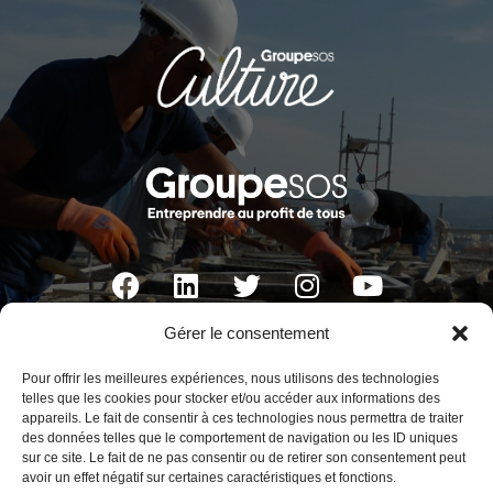
Gérer le consentement
ACTA VISTA
Pour offrir les meilleures expériences, nous utilisons des technologies
Fort d’Entrecasteaux
telles que les cookies pour stocker et/ou accéder aux informations des
appareils. Le fait de consentir à ces technologies nous permettra de traiter
1, bd Charles Livon 13007 Marseille France
des données telles que le comportement de navigation ou les ID uniques
sur ce site. Le fait de ne pas consentir ou de retirer son consentement peut
Tél. : +33 (0)4 91 72 79 00
avoir un effet négatif sur certaines caractéristiques et fonctions.